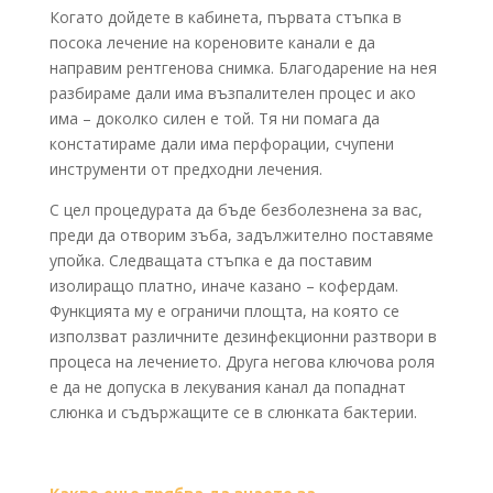
Когато дойдете в кабинета, първата стъпка в
посока лечение на кореновите канали е да
направим рентгенова снимка. Благодарение на нея
разбираме дали има възпалителен процес и ако
има – доколко силен е той. Тя ни помага да
констатираме дали има перфорации, счупени
инструменти от предходни лечения.
С цел процедурата да бъде безболезнена за вас,
преди да отворим зъба, задължително поставяме
упойка. Следващата стъпка е да поставим
изолиращо платно, иначе казано – кофердам.
Функцията му е ограничи площта, на която се
използват различните дезинфекционни разтвори в
процеса на лечението. Друга негова ключова роля
е да не допуска в лекувания канал да попаднат
слюнка и съдържащите се в слюнката бактерии.