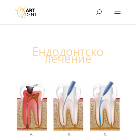
Ендодонтско
лечение