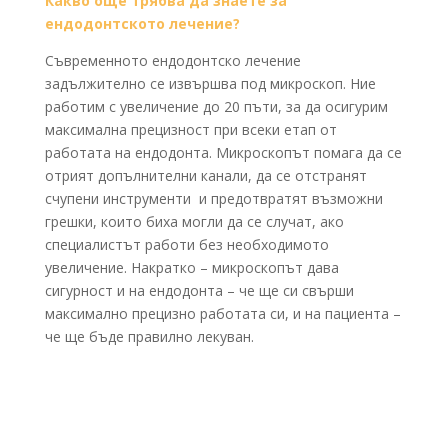
Какво още трябва да знаете за
ендодонтското лечение?
Съвременното ендодонтско лечение
задължително се извършва под микроскоп. Ние
работим с увеличение до 20 пъти, за да осигурим
максимална прецизност при всеки етап от
работата на ендодонта. Микроскопът помага да се
отрият допълнителни канали, да се отстранят
счупени инструменти и предотвратят възможни
грешки, които биха могли да се случат, ако
специалистът работи без необходимото
увеличение. Накратко – микроскопът дава
сигурност и на ендодонта – че ще си свърши
максимално прецизно работата си, и на пациента –
че ще бъде правилно лекуван.