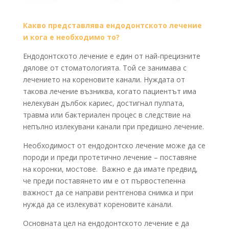
Какво представлява ендодонтското лечение
и кога е необходимо то?
Ендодонтското лечение е един от най-прецизните
дялове от стоматологията. Той се занимава с
лечението на кореновите канали. Нуждата от
такова лечение възниква, когато пациентът има
нелекуван дълбок кариес, достигнал пулпата,
травма или бактериален процес в следствие на
непълно излекувани канали при предишно лечение.
Необходимост от ендодонтско лечение може да се
породи и преди протетично лечение – поставяне
на коронки, мостове. Важно е да имате предвид,
че преди поставянето им е от първостепенна
важност да се направи рентгенова снимка и при
нужда да се излекуват кореновите канали.
Основната цел на ендодонтското лечение е да