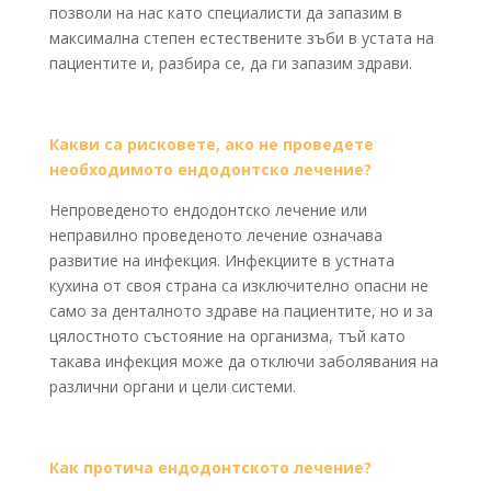
позволи на нас като специалисти да запазим в
максимална степен естествените зъби в устата на
пациентите и, разбира се, да ги запазим здрави.
Какви са рисковете, ако не проведете
необходимото ендодонтско лечение?
Непроведеното ендодонтско лечение или
неправилно проведеното лечение означава
развитие на инфекция. Инфекциите в устната
кухина от своя страна са изключително опасни не
само за денталното здраве на пациентите, но и за
цялостното състояние на организма, тъй като
такава инфекция може да отключи заболявания на
различни органи и цели системи.
Как протича ендодонтското лечение?